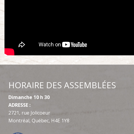
HORAIRE DES ASSEMBLÉES
Dimanche 10 h 30
ADRESSE :
2721, rue Jolicoeur
Montréal, Québec, H4E 1Y8