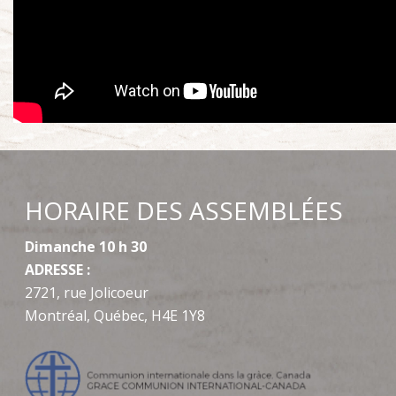
HORAIRE DES ASSEMBLÉES
Dimanche 10 h 30
ADRESSE :
2721, rue Jolicoeur
Montréal, Québec, H4E 1Y8