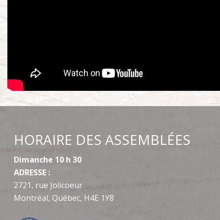
HORAIRE DES ASSEMBLÉES
Dimanche 10 h 30
ADRESSE :
2721, rue Jolicoeur
Montréal, Québec, H4E 1Y8