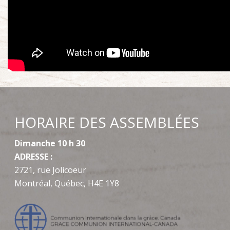
HORAIRE DES ASSEMBLÉES
Dimanche 10 h 30
ADRESSE :
2721, rue Jolicoeur
Montréal, Québec, H4E 1Y8