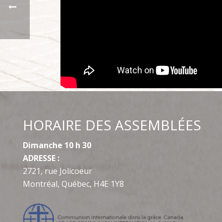
HORAIRE DES ASSEMBLÉES
Dimanche 10 h 30
ADRESSE :
2721, rue Jolicoeur
Montréal, Québec, H4E 1Y8